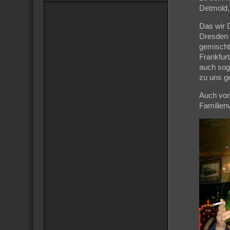
Detmold,
Das wir D
Dresden 
gemischt
Frankfurt
auch sog
zu uns ge
Auch vom 
Familienv